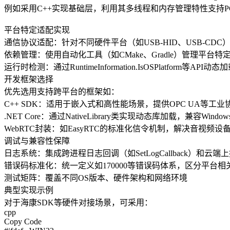
例如采用C++实现基础层，利用其多线程和内存管理特性支持PC、
平台特定适配实现
‌通信协议适配‌：针对不同硬件平台（如USB-HID、USB-
‌依赖管理‌：使用自动化工具（如CMake、Gradle）管理平台特定依赖
‌运行时检测‌：通过RuntimeInformation.IsOSPlatform等AP
开发框架选择
优先选用支持跨平台的框架如：
‌C++ SDK‌：适用于嵌入式和高性能场景，提供OPC UA等工
‌.NET Core‌：通过NativeLibrary类实现动态库加载，兼容Window
‌WebRTC封装‌：如EasyRTC的标准化信令机制，解决音视频
调试与兼容性保障
‌日志系统‌：集成跨进程日志回调（如SetLogCallback）和云端
‌错误码标准化‌：统一定义如170000等错误码体系，区分平台相
‌测试矩阵‌：覆盖不同OS版本、硬件架构和网络环境
典型实现示例
对于海康SDK等硬件对接场景，可采用：
cpp
Copy Code